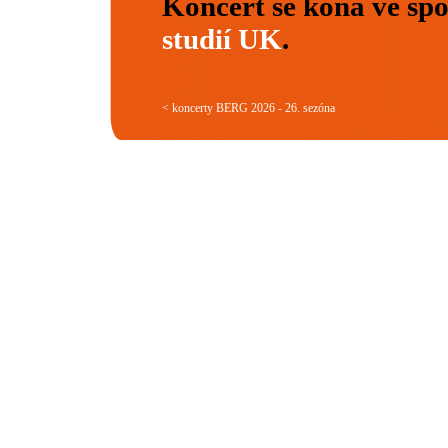
Koncert se koná ve spo
studií UK
.
< koncerty BERG 2026 - 26. sezóna