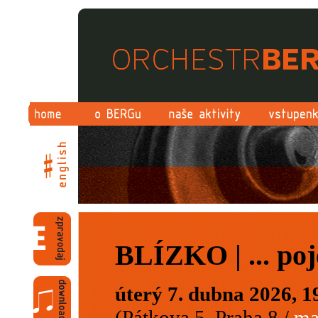
BLÍZKO | ... poj
úterý 7. dubna 2026, 1
(Pátkova 5, Praha 8 /
ma