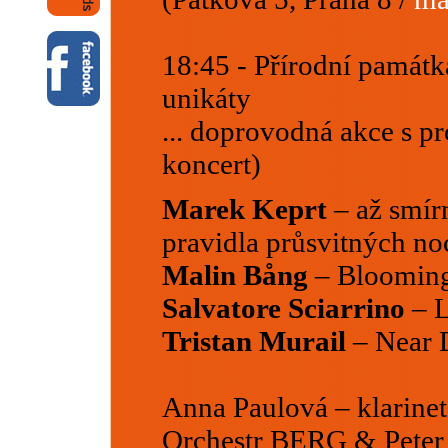
18:45 - Přírodní památka
unikáty
... doprovodná akce s p
koncert)
Marek Keprt
– až smír
pravidla průsvitných no
Malin Bång
– Blooming
Salvatore Sciarrino
– L
Tristan Murail
– Near D
Anna Paulová – klarinet
Orchestr BERG & Peter 