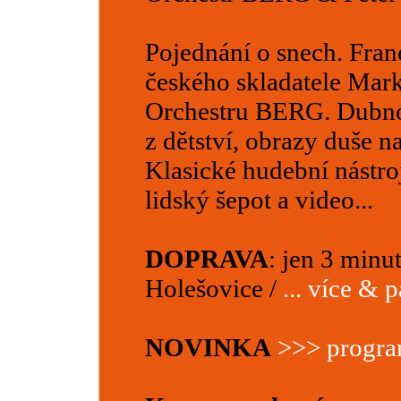
Pojednání o snech. Fran
českého skladatele Mar
Orchestru BERG. Dubno
z dětství, obrazy duše n
Klasické hudební nástr
lidský šepot a video...
DOPRAVA
: jen 3 minu
Holešovice /
... více & 
NOVINKA
>>> program