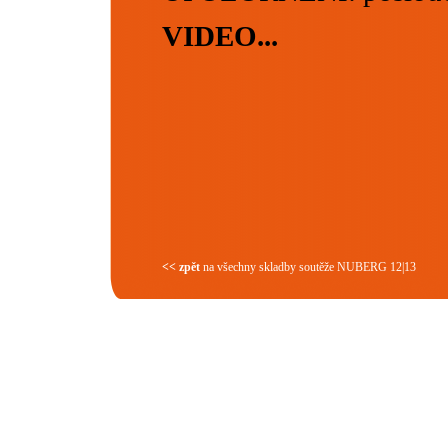
VIDEO...
<< zpět
na všechny skladby soutěže NUBERG 12|13