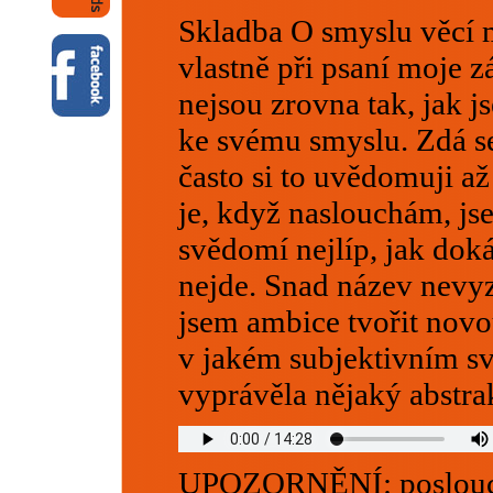
Skladba O smyslu věcí m
vlastně při psaní moje z
nejsou zrovna tak, jak js
ke svému smyslu. Zdá se.
často si to uvědomuji a
je, když naslouchám, js
svědomí nejlíp, jak dok
nejde. Snad název nevy
jsem ambice tvořit novou
v jakém subjektivním sv
vyprávěla nějaký abstrak
UPOZORNĚNÍ: poslouchá