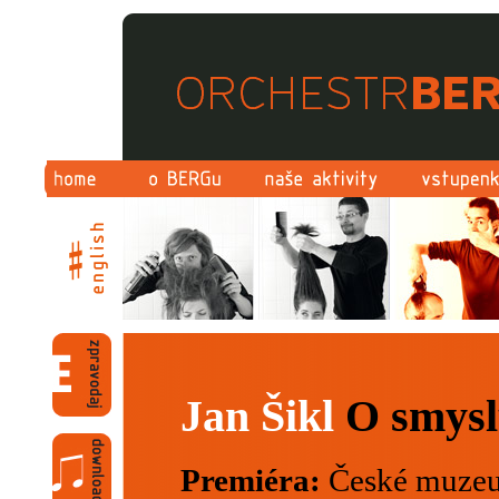
Jan Šikl
O smysl
Premiéra:
České muzeu