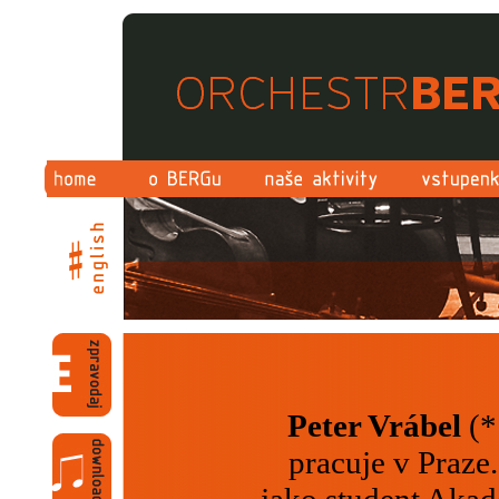
Peter Vrábel
(*
pracuje v Praze.