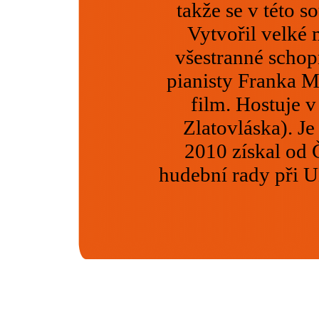
takže se v této s
Vytvořil velké 
všestranné schopn
pianisty Franka M
film. Hostuje 
Zlatovláska). J
2010 získal od 
hudební rady při U