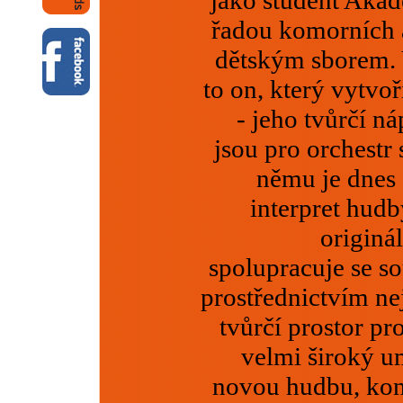
jako student Aka
řadou komorních 
dětským sborem. V
to on, který vytvo
- jeho tvůrčí 
jsou pro orchestr
němu je dnes 
interpret hudb
originá
spolupracuje se s
prostřednictvím nej
tvůrčí prostor p
velmi široký u
novou hudbu, kon