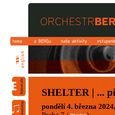
SHELTER | ... př
pondělí 4. března 2024
Praha 7 /
mapa
)