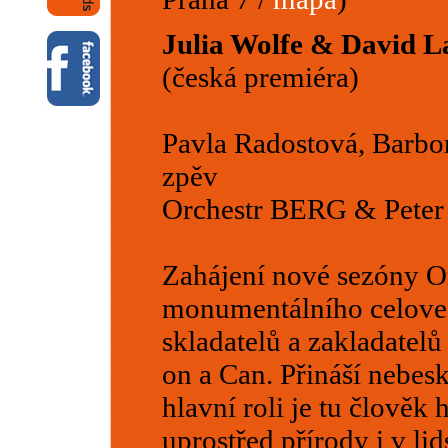
Julia Wolfe & David 
(česká premiéra)
Pavla Radostová, Barbo
zpěv
Orchestr BERG & Peter 
Zahájení nové sezóny O
monumentálního celoveče
skladatelů a zakladatel
on a Can. Přináší nebesk
hlavní roli je tu člověk 
uprostřed přírody i v lid