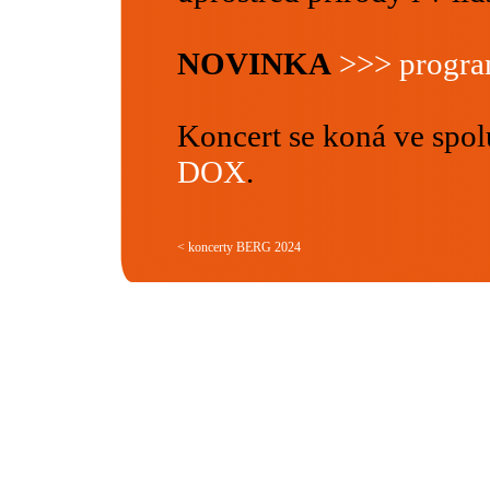
NOVINKA
>>> program
Koncert se koná ve spol
DOX
.
< koncerty BERG 2024