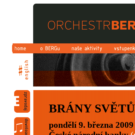
BRÁNY SVĚTŮ
pondělí 9. března 2009 
České národní banky
(