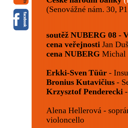
(Senovážné nám. 30, P1
soutěž NUBERG 08 
cena veřejnosti
Jan Duš
cena NUBERG
Michal 
Erkki-Sven Tüür
- Insu
Bronius Kutavičius
- S
Krzysztof Penderecki
-
Alena Hellerová - soprán
violoncello